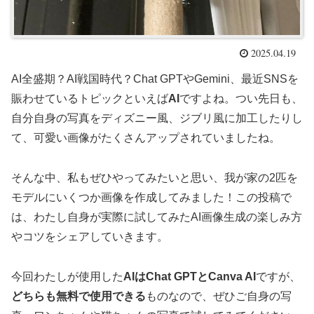
2025.04.19
AI全盛期？AI戦国時代？Chat GPTやGemini、最近SNSを
賑わせているトピックといえば
AI
ですよね。つい先日も、
自分自身の写真をディズニー風、ジブリ風に加工したりし
て、可愛い画像がたくさんアップされていましたね。
そんな中、私もぜひやってみたいと思い、我が家の2匹を
モデルにいくつか画像を作成してみました！この投稿で
は、わたし自身が実際に試してみたAI画像生成の楽しみ方
やコツをシェアしていきます。
今回わたしが使用した
AIはChat GPTとCanva AI
ですが、
どちらも無料で使用できる
ものなので、ぜひご自身の写