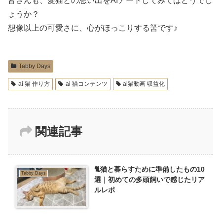
皆さんも、愛猫との思い出をAIアートしてみてはどうでし
ょうか？
想像以上の可愛さに、心がほっこりする筈です♪
Tabby Days
ai 猫 作り方
ai 猫コンテンツ
ai猫動画 収益化
関連記事
🐈猫と暮らすために準備したもの10
Tabby Days
選｜初めての多頭飼いで感じたリア
ルレポ