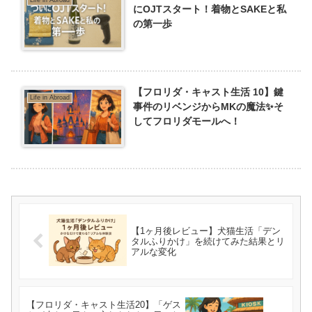
Life in Abroad
にOJTスタート！着物とSAKEと私
の第一歩
【フロリダ・キャスト生活 10】鍵
Life in Abroad
事件のリベンジからMKの魔法✨そ
してフロリダモールへ！
【1ヶ月後レビュー】犬猫生活「デン
タルふりかけ」を続けてみた結果とリ
アルな変化
【フロリダ・キャスト生活20】「ゲス