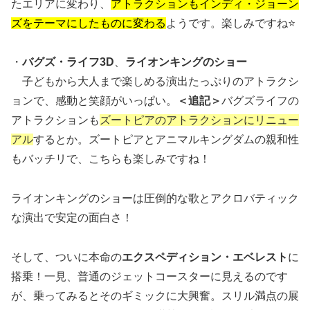
たエリアに変わり、
アトラクションもインディ・ジョーン
ズをテーマにしたものに変わる
ようです。楽しみですね⭐️
・
バグズ・ライフ3D
、
ライオンキングのショー
子どもから大人まで楽しめる演出たっぷりのアトラクシ
ョンで、感動と笑顔がいっぱい。
＜追記＞
バグズライフの
アトラクションも
ズートピアのアトラクションにリニュー
アル
するとか。ズートピアとアニマルキングダムの親和性
もバッチリで、こちらも楽しみですね！
ライオンキングのショーは圧倒的な歌とアクロバティック
な演出で安定の面白さ！
そして、ついに本命の
エクスペディション・エベレスト
に
搭乗！一見、普通のジェットコースターに見えるのです
が、乗ってみるとそのギミックに大興奮。スリル満点の展