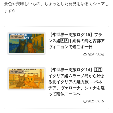
景色や美味しいもの、ちょっとした発見をゆるくシェアし
ます✈️
【🌏世界一周旅ログ 15】フラ
旅の足あと
ンス編🇫🇷｜紺碧の海と古都ア
ヴィニョンで過ごす一日
2025.08.26
【🌏世界一周旅ログ 14】🇮🇹
旅の足あと
イタリア編ムラーノ島から始ま
る北イタリアの魅力旅──ベネ
チア、ヴェローナ、シエナを巡
って南仏ニースへ
2025.07.16