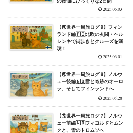
の物価にびっくりな2日間
2025.06.03
【🌏世界一周旅ログ 9】フィン
旅の足あと
ランド編🇫🇮北欧の玄関・ヘル
シンキで街歩きとクルーズを満
喫！
2025.06.01
【🌏世界一周旅ログ 8】ノルウ
旅の足あと
ェー後編🇳🇴雪と奇跡のオーロ
ラ、そしてフィンランドへ
2025.05.28
【🌎世界一周旅ログ 7】ノルウ
旅の足あと
ェー前編🇳🇴フィヨルドとムン
クと、雪のトロムソへ