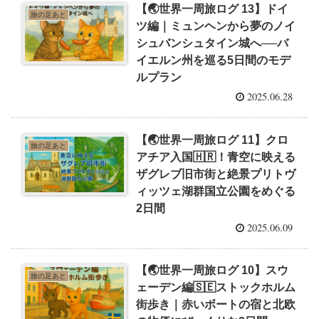
【🌏世界一周旅ログ 13】ドイ
旅の足あと
ツ編｜ミュンヘンから夢のノイ
シュバンシュタイン城へ──バ
イエルン州を巡る5日間のモデ
ルプラン
2025.06.28
【🌏世界一周旅ログ 11】クロ
旅の足あと
アチア入国🇭🇷！青空に映える
ザグレブ旧市街と絶景プリトヴ
ィッツェ湖群国立公園をめぐる
2日間
2025.06.09
【🌏世界一周旅ログ 10】スウ
旅の足あと
ェーデン編🇸🇪ストックホルム
街歩き｜赤いボートの宿と北欧