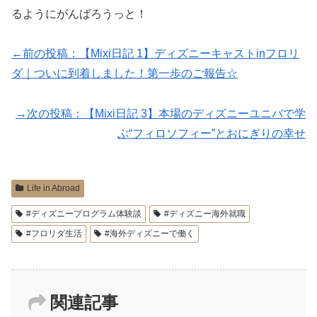
るようにがんばろうっと！
←前の投稿：【Mixi日記 1】ディズニーキャストinフロリ
ダ｜ついに到着しました！第一歩のご報告☆
→次の投稿：【Mixi日記 3】本場のディズニーユニバで学
ぶ“フィロソフィー”とおにぎりの幸せ
Life in Abroad
#ディズニープログラム体験談
#ディズニー海外就職
#フロリダ生活
#海外ディズニーで働く
関連記事